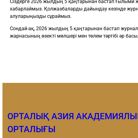
Сіздерге 2026 жылдың 5 қаңтарынан бастап Ғылыми 
хабарлаймыз. Қолжазбаларды дайындау кезінде жур
алуларыңызды сұраймыз.
Сондай-ақ, 2026 жылдың 5 қаңтарынан бастап журна
жарнасының өзекті мөлшері мен төлем тәртібі әр басы
ОРТАЛЫҚ АЗИЯ АКАДЕМИЯЛ
ОРТАЛЫҒЫ