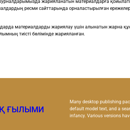
журналдарымызда жарияланатын материалдарға қойылатын
налдардың ресми сайттарында орналастырылған ережелер
лдарда материалдарды жариялау үшін алынатын жарна құн
лымның тиісті бөлімінде жарияланған.
Many desktop publishing pac
ЫҚ ҒЫЛЫМИ
default model text, and a sear
infancy. Various versions hav