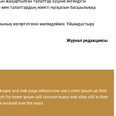
 жаңартылған талаптар күшіне енгендігін
 мен талаптардың өзекті нұсқасын басшылыққа
ының өзгертілгенін мәлімдейміз. Ұйымдастыру
Журнал редакциясы
kages and web page editors now use Lorem Ipsum as their
ch for lorem ipsum will uncover many web sites still in their
e evolved over the years